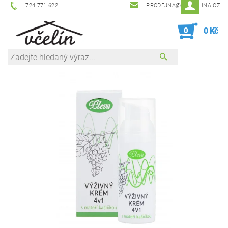
724 771 622
PRODEJNA@ZEVCELINA.CZ
0
0 Kč