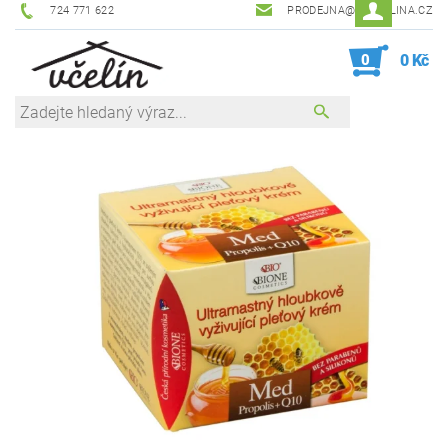
724 771 622
PRODEJNA@ZEVCELINA.CZ
0
0 Kč