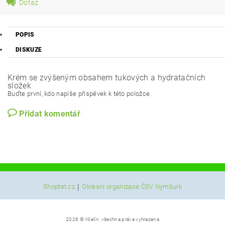
Dotaz
POPIS
DISKUZE
Krém se zvýšeným obsahem tukových a hydratačních
složek
Buďte první, kdo napíše příspěvek k této položce.
Přidat komentář
|
Shoptet.cz
Okresní organizace ČSV Nymburk
2026 © Včelín, všechna práva vyhrazena