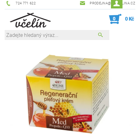
724 771 622
PRODEJNA@ZEVCELINA.CZ
0
0 Kč