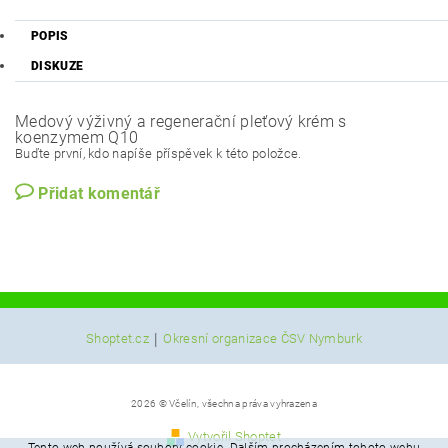
POPIS
DISKUZE
Medový výživný a regenerační pleťový krém s
koenzymem Q10
Buďte první, kdo napíše příspěvek k této položce.
Přidat komentář
|
Shoptet.cz
Okresní organizace ČSV Nymburk
2026 © Včelín, všechna práva vyhrazena
Vytvořil Shoptet
Tento web používá soubory cookie. Dalším procházením tohoto webu