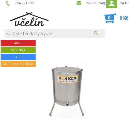
724 771 622
PRODEJNA@ZEVCELINA.CZ
0
0 Kč
AKCE
NOVINKA
TIP
DOPRAVA ZDARMA