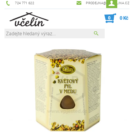
724 771 622
PRODEJNA@ZEVCELINA.CZ
0
0 Kč