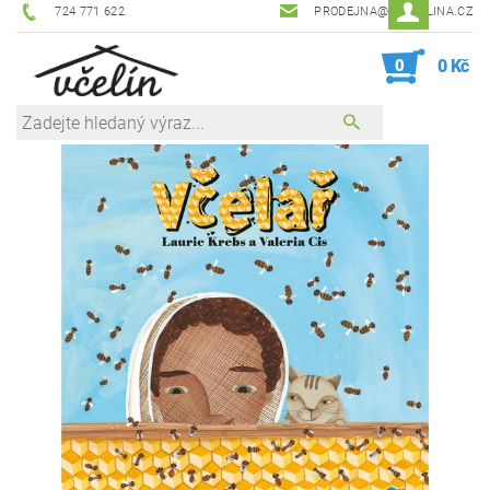
724 771 622
PRODEJNA@ZEVCELINA.CZ
0
0 Kč