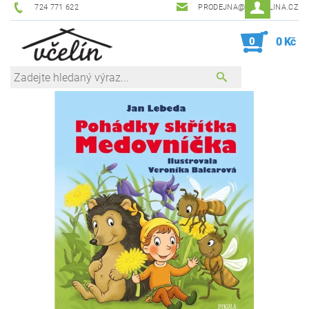
724 771 622
PRODEJNA@ZEVCELINA.CZ
0
0 Kč