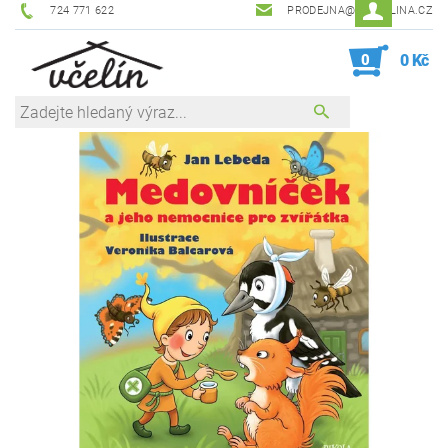
724 771 622
PRODEJNA@ZEVCELINA.CZ
0
0 Kč