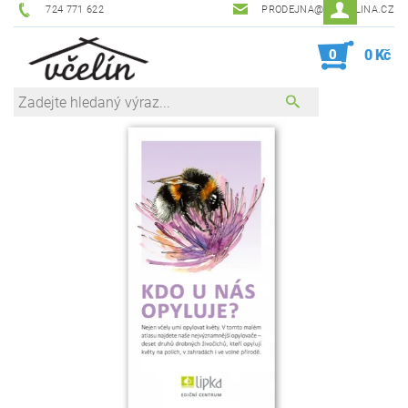
724 771 622
PRODEJNA@ZEVCELINA.CZ
0
0 Kč