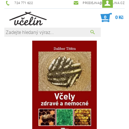
724 771 622
PRODEJNA@ZEVCELINA.CZ
0
0 Kč