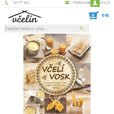
724 771 622
PRODEJNA@ZEVCELINA.CZ
0
0 Kč