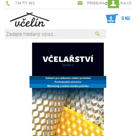
724 771 622
PRODEJNA@ZEVCELINA.CZ
0
0 Kč