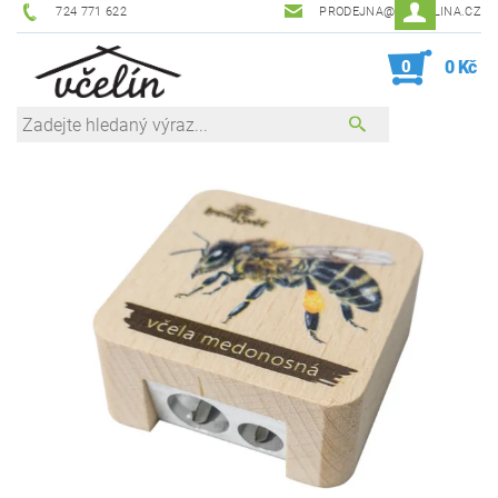
724 771 622
PRODEJNA@ZEVCELINA.CZ
0
0 Kč