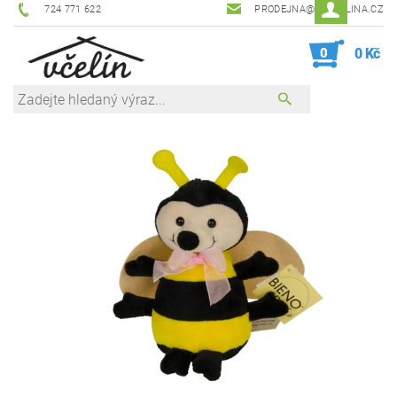
724 771 622
PRODEJNA@ZEVCELINA.CZ
0
0 Kč