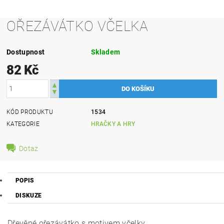
OŘEZÁVÁTKO VČELKA
Dostupnost
Skladem
82 Kč
KÓD PRODUKTU
1534
KATEGORIE
HRAČKY A HRY
Dotaz
POPIS
DISKUZE
Dřevěné ořezávátko s motivem včelky