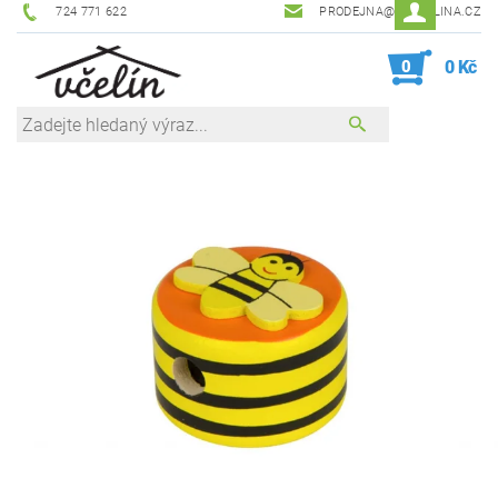
724 771 622
PRODEJNA@ZEVCELINA.CZ
0
0 Kč