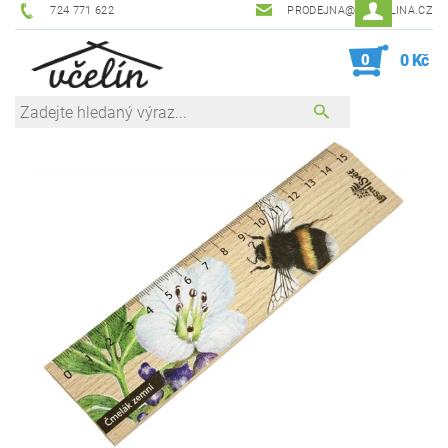
724 771 622
PRODEJNA@ZEVCELINA.CZ
0
0 Kč