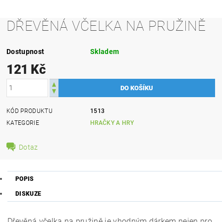
DŘEVĚNÁ VČELKA NA PRUŽINĚ
Dostupnost
Skladem
121 Kč
KÓD PRODUKTU
1513
KATEGORIE
HRAČKY A HRY
Dotaz
POPIS
DISKUZE
Dřevěná včelka na pružině je vhodným dárkem nejen pro