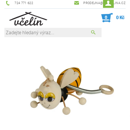
724 771 622
PRODEJNA@ZEVCELINA.CZ
0
0 Kč