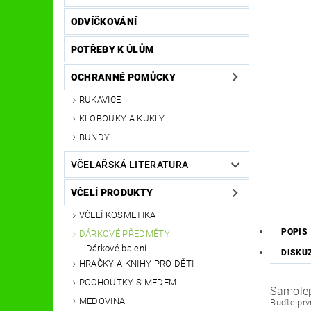
ODVÍČKOVÁNÍ
POTŘEBY K ÚLŮM
OCHRANNÉ POMŮCKY
RUKAVICE
KLOBOUKY A KUKLY
BUNDY
VČELAŘSKÁ LITERATURA
VČELÍ PRODUKTY
VČELÍ KOSMETIKA
POPIS
DÁRKOVÉ PŘEDMĚTY
Dárkové balení
DISKU
HRAČKY A KNIHY PRO DĚTI
POCHOUTKY S MEDEM
Samolep
MEDOVINA
Buďte prvn