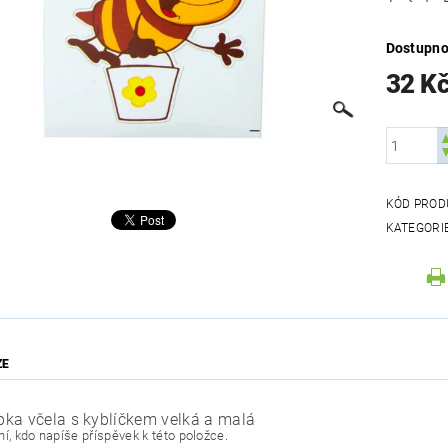
Dostupno
32 K
KÓD PROD
KATEGORI
ZE
ka včela s kyblíčkem velká a malá
í, kdo napíše příspěvek k této položce.