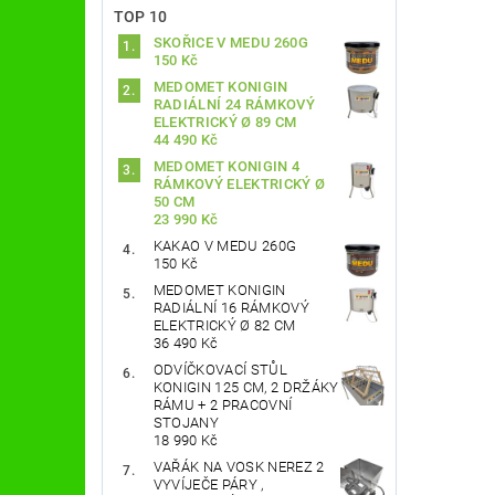
TOP 10
SKOŘICE V MEDU 260G
150 Kč
MEDOMET KONIGIN
RADIÁLNÍ 24 RÁMKOVÝ
ELEKTRICKÝ Ø 89 CM
44 490 Kč
MEDOMET KONIGIN 4
RÁMKOVÝ ELEKTRICKÝ Ø
50 CM
23 990 Kč
KAKAO V MEDU 260G
150 Kč
MEDOMET KONIGIN
RADIÁLNÍ 16 RÁMKOVÝ
ELEKTRICKÝ Ø 82 CM
36 490 Kč
ODVÍČKOVACÍ STŮL
KONIGIN 125 CM, 2 DRŽÁKY
RÁMU + 2 PRACOVNÍ
STOJANY
18 990 Kč
VAŘÁK NA VOSK NEREZ 2
VYVÍJEČE PÁRY ,