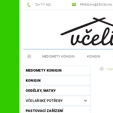
724 771 622
PRODEJNA@ZEVCELINA
MEDOMETY KONIGIN
KONIGIN
POTŘEBY K ÚLŮM
OCHRANNÉ POMŮCKY
Včel
MEDOMETY KONIGIN
KONIGIN
DŮM A ZAHRADA
FILMY, KNIHY, HRY
JÍ
ODDĚLKY, MATKY
OSTATNÍ POMŮCKY
NOVINKY
NAPIŠTE
VČELAŘSKÉ POTŘEBY
PASTOVACÍ ZAŘÍZENÍ