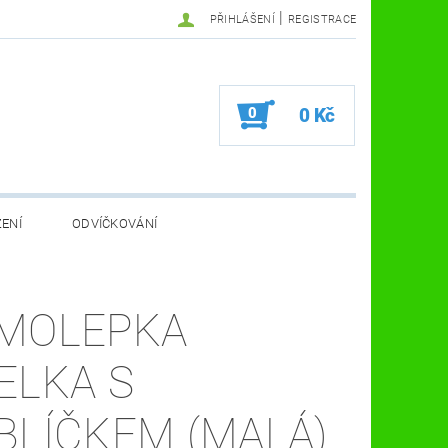
|
PŘIHLÁŠENÍ
REGISTRACE
0
0 Kč
ZENÍ
ODVÍČKOVÁNÍ
VA VČELÍ FARMA
KOSMETIKA A ZDRAVÍ
MOLEPKA
VČELAŘSKÉ POMŮCKY
ELKA S
BLÍČKEM (MALÁ)