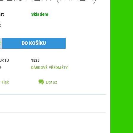
st
Skladem
č
UKTU
1525
E
DÁRKOVÉ PŘEDMĚTY
Tisk
Dotaz