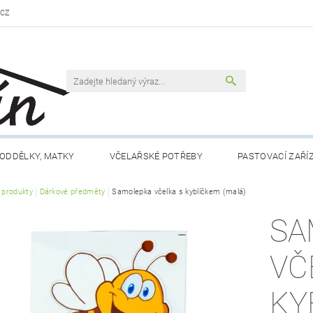
.CZ
ODDĚLKY, MATKY
VČELAŘSKÉ POTŘEBY
PASTOVACÍ ZAŘÍ
í produkty
VČELAŘSKÁ LITERATURA
Dárkové předměty
Samolepka včelka s kyblíčkem (malá)
VČELÍ PRODUKTY
MEDY FÉRO
SA
DLO A NÁPOJE
RÁMKY A PŘÍSLUŠENSTVÍ
CHOV MATEK
VČ
 NÁM
KONTAKTY
OBCHODNÍ PODMÍNKY
KY