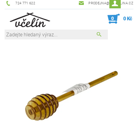
724 771 622
PRODEJNA@ZEVCELINA.CZ
0
0 Kč