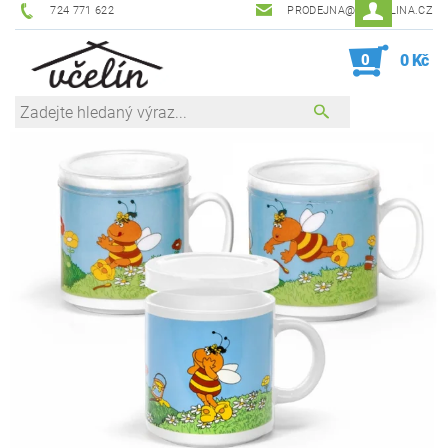
724 771 622
PRODEJNA@ZEVCELINA.CZ
0
0 Kč