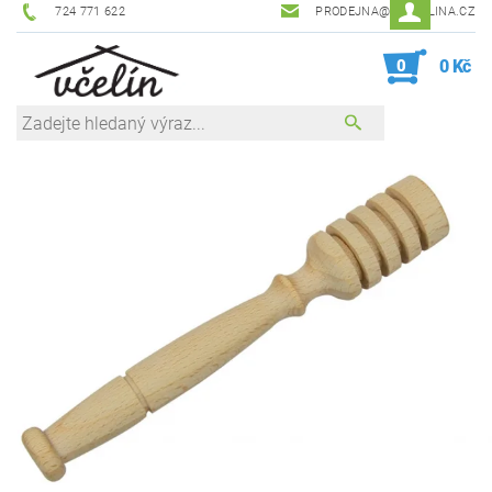
724 771 622
PRODEJNA@ZEVCELINA.CZ
0
0 Kč