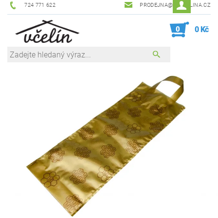
724 771 622
PRODEJNA@ZEVCELINA.CZ
0
0 Kč