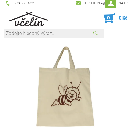
724 771 622
PRODEJNA@ZEVCELINA.CZ
0
0 Kč