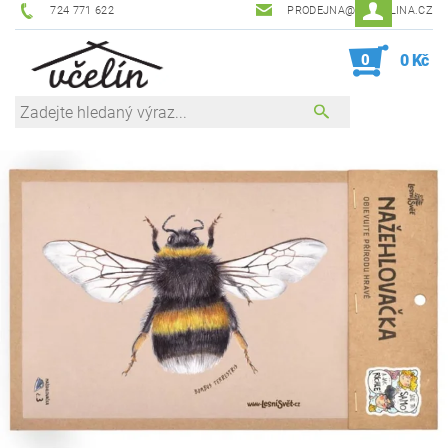
724 771 622
PRODEJNA@ZEVCELINA.CZ
0
0 Kč