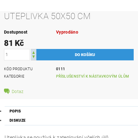
UTEPLIVKA 50X50 CM
Dostupnost
Vyprodáno
81 Kč
KÓD PRODUKTU
0111
KATEGORIE
PŘÍSLUŠENSTVÍ K NÁSTAVKOVÝM ÚLŮM
Dotaz
POPIS
DISKUZE
Uteplivka se používá k zateplování včelích úlů