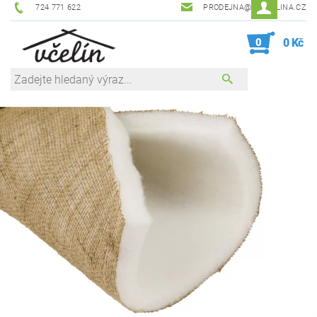
724 771 622
PRODEJNA@ZEVCELINA.CZ
0
0 Kč