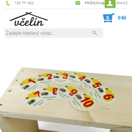
724 771 622
PRODEJNA@ZEVCELINA.CZ
0
0 Kč