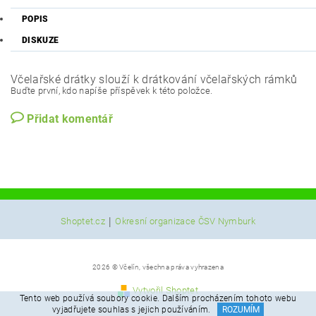
POPIS
DISKUZE
Včelařské drátky slouží k drátkování včelařských rámků
Buďte první, kdo napíše příspěvek k této položce.
Přidat komentář
|
Shoptet.cz
Okresní organizace ČSV Nymburk
2026 © Včelín, všechna práva vyhrazena
Vytvořil Shoptet
Tento web používá soubory cookie. Dalším procházením tohoto webu
vyjadřujete souhlas s jejich používáním.
ROZUMÍM