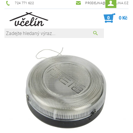
724 771 622
PRODEJNA@ZEVCELINA.CZ
0
0 Kč