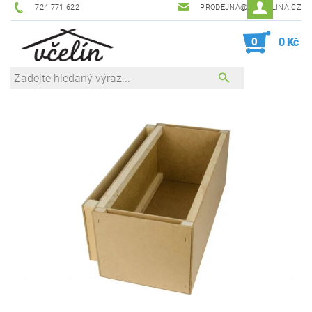
724 771 622
PRODEJNA@ZEVCELINA.CZ
0
0 Kč