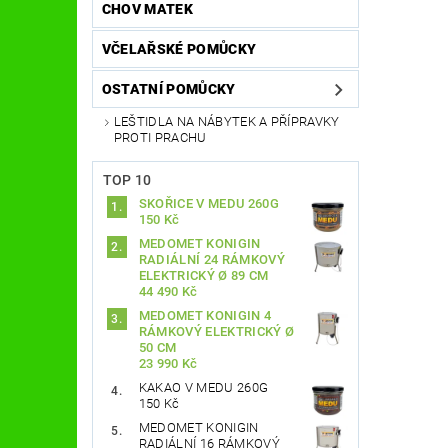
CHOV MATEK
VČELAŘSKÉ POMŮCKY
OSTATNÍ POMŮCKY
LEŠTIDLA NA NÁBYTEK A PŘÍPRAVKY
PROTI PRACHU
TOP 10
SKOŘICE V MEDU 260G
150 Kč
MEDOMET KONIGIN
RADIÁLNÍ 24 RÁMKOVÝ
ELEKTRICKÝ Ø 89 CM
44 490 Kč
MEDOMET KONIGIN 4
RÁMKOVÝ ELEKTRICKÝ Ø
50 CM
23 990 Kč
KAKAO V MEDU 260G
150 Kč
MEDOMET KONIGIN
RADIÁLNÍ 16 RÁMKOVÝ