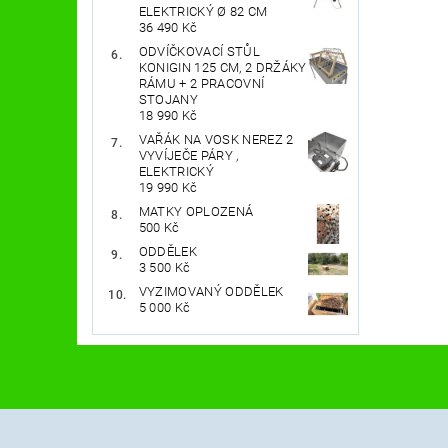
ELEKTRICKÝ Ø 82 CM
36 490 Kč
ODVÍČKOVACÍ STŮL
KONIGIN 125 CM, 2 DRŽÁKY
RÁMU + 2 PRACOVNÍ
STOJANY
18 990 Kč
VAŘÁK NA VOSK NEREZ 2
VYVÍJEČE PÁRY ,
ELEKTRICKÝ
19 990 Kč
MATKY OPLOZENÁ
500 Kč
ODDĚLEK
3 500 Kč
VYZIMOVANÝ ODDĚLEK
5 000 Kč