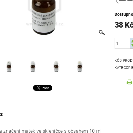
Dostupno
38 K
KÓD PROD
KATEGORI
ZE
a značení matek ve skleničce s obsahem 10 ml