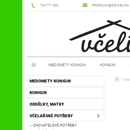
724 771 622
PRODEJNA@ZEVCELINA
MEDOMETY KONIGIN
KONIGIN
POTŘEBY K ÚLŮM
OCHRANNÉ POMŮCKY
Včel
MEDOMETY KONIGIN
KONIGIN
DŮM A ZAHRADA
FILMY, KNIHY, HRY
JÍ
ODDĚLKY, MATKY
OSTATNÍ POMŮCKY
NOVINKY
NAPIŠTE
VČELAŘSKÉ POTŘEBY
CHOVATELSKÉ POTŘEBY