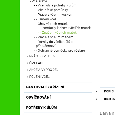
Včelařství
- Včelí úly a potřeby k úlům
- Včelařské pomůcky
- Práce s včelím voskem
- Krmení včel
- Chov včelích matek
- Pomůcky k chovu včelích matek
- Značení včelích matek
- Práce s včelím medem
- Rámky do včelích úlů a
příslušenství
- Ochranné pomůcky pro včelaře
PRÁCE S MEDEM
ČMELÁCI
AKCE A VÝPRODEJ
ROJENÍ VČEL
PASTOVACÍ ZAŘÍZENÍ
POPIS
ODVÍČKOVÁNÍ
DISKU
POTŘEBY K ÚLŮM
Barva n