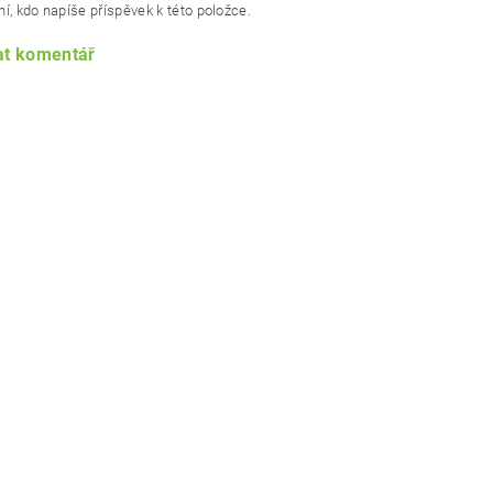
í, kdo napíše příspěvek k této položce.
at komentář