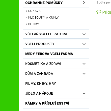
Buďte prvn
OCHRANNÉ POMŮCKY
RUKAVICE
Přid
KLOBOUKY A KUKLY
BUNDY
VČELAŘSKÁ LITERATURA
VČELÍ PRODUKTY
MEDY FÉROVA VČELÍ FARMA
KOSMETIKA A ZDRAVÍ
DŮM A ZAHRADA
FILMY, KNIHY, HRY
JÍDLO A NÁPOJE
RÁMKY A PŘÍSLUŠENSTVÍ