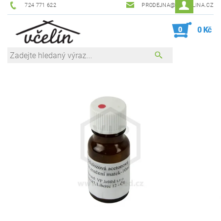
724 771 622
PRODEJNA@ZEVCELINA.CZ
0
0 Kč