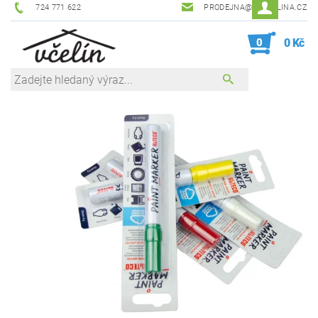
724 771 622
PRODEJNA@ZEVCELINA.CZ
0
0 Kč