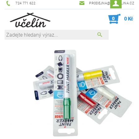
724 771 622
PRODEJNA@ZEVCELINA.CZ
0
0 Kč