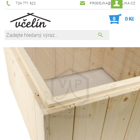
724 771 622
PRODEJNA@ZEVCELINA.CZ
0
0 Kč