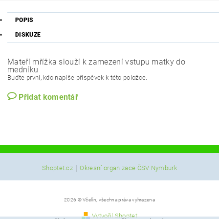
POPIS
DISKUZE
Mateří mřížka slouží k zamezení vstupu matky do
medníku
Buďte první, kdo napíše příspěvek k této položce.
Přidat komentář
|
Shoptet.cz
Okresní organizace ČSV Nymburk
2026 © Včelín, všechna práva vyhrazena
Vytvořil Shoptet