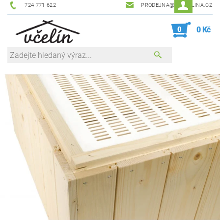
724 771 622
PRODEJNA@ZEVCELINA.CZ
0
0 Kč