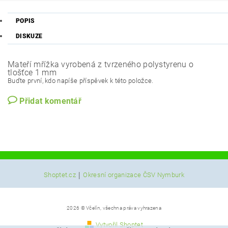
POPIS
DISKUZE
Mateří mřížka vyrobená z tvrzeného polystyrenu o
tlošťce 1 mm
Buďte první, kdo napíše příspěvek k této položce.
Přidat komentář
|
Shoptet.cz
Okresní organizace ČSV Nymburk
2026 © Včelín, všechna práva vyhrazena
Vytvořil Shoptet