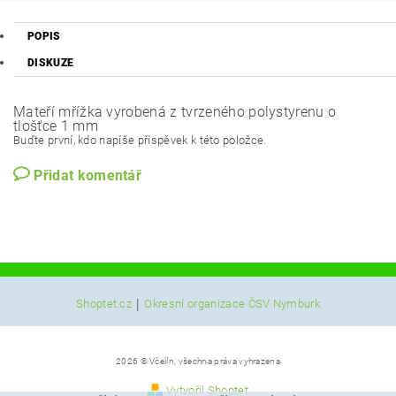
POPIS
DISKUZE
Mateří mřížka vyrobená z tvrzeného polystyrenu o
tlošťce 1 mm
Buďte první, kdo napíše příspěvek k této položce.
Přidat komentář
|
Shoptet.cz
Okresní organizace ČSV Nymburk
2026 © Včelín, všechna práva vyhrazena
Vytvořil Shoptet