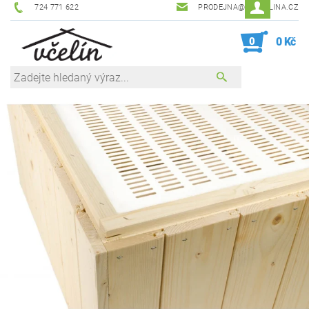
724 771 622
PRODEJNA@ZEVCELINA.CZ
0
0 Kč