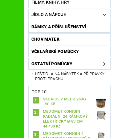
FILMY, KNIHY, HRY
JÍDLO A NÁPOJE
RÁMKY A PŘÍSLUŠENSTVÍ
CHOV MATEK
VČELAŘSKÉ POMŮCKY
OSTATNÍ POMŮCKY
LEŠTIDLA NA NÁBYTEK A PŘÍPRAVKY
PROTI PRACHU
TOP 10
SKOŘICE V MEDU 260G
150 Kč
MEDOMET KONIGIN
RADIÁLNÍ 24 RÁMKOVÝ
ELEKTRICKÝ Ø 89 CM
44 490 Kč
MEDOMET KONIGIN 4