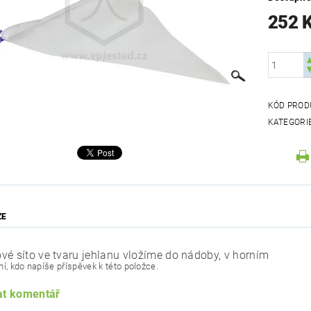
252 
KÓD PROD
KATEGORI
ZE
vé síto ve tvaru jehlanu vložíme do nádoby, v horním
í, kdo napíše příspěvek k této položce.
at komentář