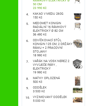
RÁMKOVÝ ELEKTRICKÝ Ø
50 CM
23 990 Kč
KAKAO V MEDU 260G
150 Kč
MEDOMET KONIGIN
RADIÁLNÍ 16 RÁMKOVÝ
ELEKTRICKÝ Ø 82 CM
36 490 Kč
ODVÍČKOVACÍ STŮL
KONIGIN 125 CM, 2 DRŽÁKY
RÁMU + 2 PRACOVNÍ
STOJANY
18 990 Kč
VAŘÁK NA VOSK NEREZ 2
VYVÍJEČE PÁRY ,
ELEKTRICKÝ
19 990 Kč
MATKY OPLOZENÁ
500 Kč
ODDĚLEK
3 500 Kč
VYZIMOVANÝ ODDĚLEK
5 000 Kč