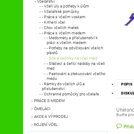
Včelařství
- Včelí úly a potřeby k úlům
- Včelařské pomůcky
- Práce s včelím voskem
- Krmení včel
- Chov včelích matek
- Práce s včelím medem
- Medomety a příslušenství k
práci s včelím medem
- Potřeby na odvíčkování včelích
plástů
- Síta a cedníky na včelí med
- Stáčecí a čeřící nádoby na včelí
med
- Pastování a ztekucování včelího
medu
- Rámky do včelích úlů a
POPIS
příslušenství
DISKU
- Ochranné pomůcky pro včelaře
PRÁCE S MEDEM
ČMELÁCI
Uhelono
Buďte prvn
AKCE A VÝPRODEJ
ROJENÍ VČEL
Přid