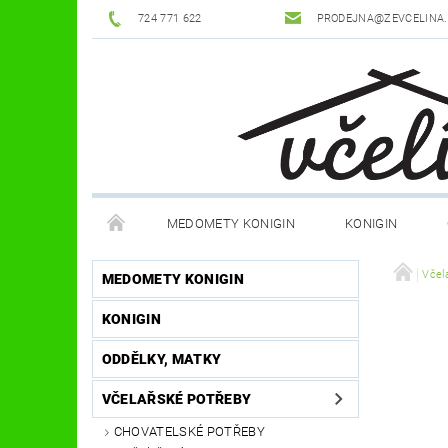
724 771 622
PRODEJNA@ZEVCELINA
MEDOMETY KONIGIN
KONIGIN
POTŘEBY K ÚLŮM
OCHRANNÉ POMŮCKY
Včel
MEDOMETY KONIGIN
KONIGIN
DŮM A ZAHRADA
FILMY, KNIHY, HRY
JÍ
ODDĚLKY, MATKY
OSTATNÍ POMŮCKY
NOVINKY
NAPIŠTE
VČELAŘSKÉ POTŘEBY
CHOVATELSKÉ POTŘEBY