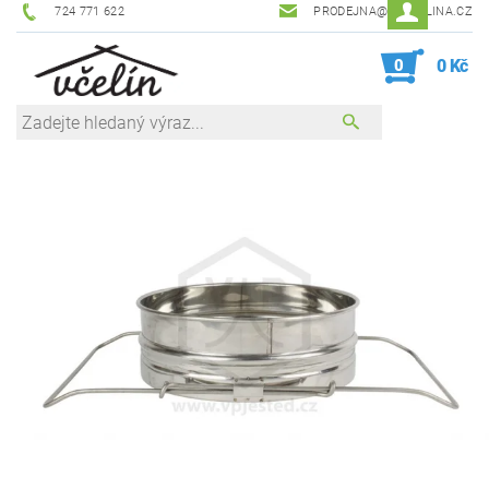
724 771 622
PRODEJNA@ZEVCELINA.CZ
0
0 Kč