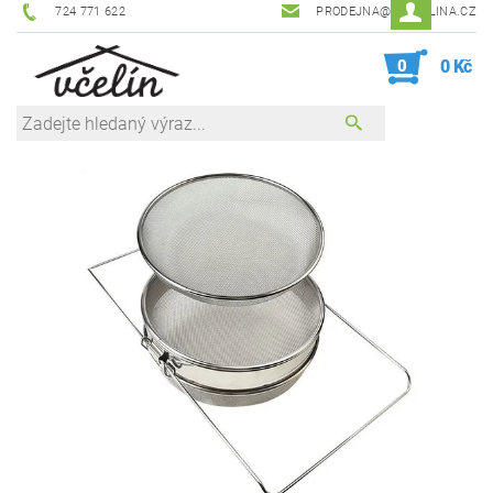
724 771 622
PRODEJNA@ZEVCELINA.CZ
0
0 Kč