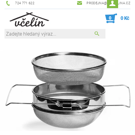
724 771 622
PRODEJNA@ZEVCELINA.CZ
0
0 Kč