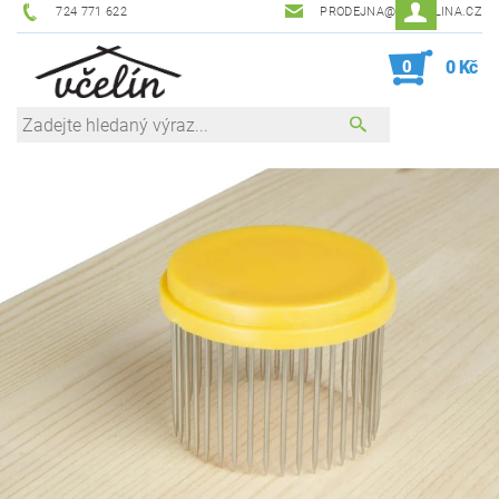
724 771 622
PRODEJNA@ZEVCELINA.CZ
0
0 Kč