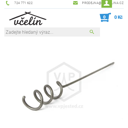
724 771 622
PRODEJNA@ZEVCELINA.CZ
0
0 Kč