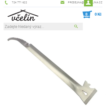
724 771 622
PRODEJNA@ZEVCELINA.CZ
0
0 Kč