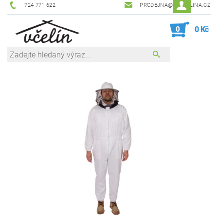
724 771 622
PRODEJNA@ZEVCELINA.CZ
0
0 Kč