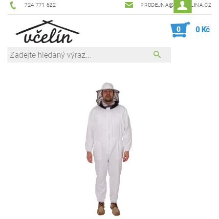
724 771 622
PRODEJNA@ZEVCELINA.CZ
0
0 Kč