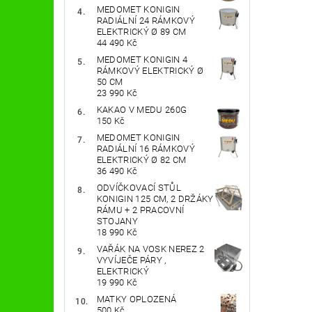
MEDOMET KONIGIN
RADIÁLNÍ 24 RÁMKOVÝ
ELEKTRICKÝ Ø 89 CM
44 490 Kč
MEDOMET KONIGIN 4
RÁMKOVÝ ELEKTRICKÝ Ø
50 CM
23 990 Kč
KAKAO V MEDU 260G
150 Kč
MEDOMET KONIGIN
RADIÁLNÍ 16 RÁMKOVÝ
ELEKTRICKÝ Ø 82 CM
36 490 Kč
ODVÍČKOVACÍ STŮL
KONIGIN 125 CM, 2 DRŽÁKY
RÁMU + 2 PRACOVNÍ
STOJANY
18 990 Kč
VAŘÁK NA VOSK NEREZ 2
VYVÍJEČE PÁRY ,
ELEKTRICKÝ
19 990 Kč
MATKY OPLOZENÁ
500 Kč