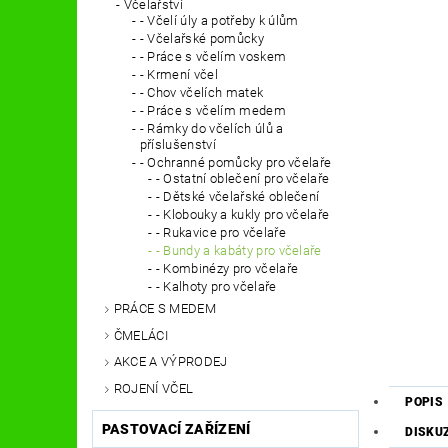
Včelařství
- Včelí úly a potřeby k úlům
- Včelařské pomůcky
- Práce s včelím voskem
- Krmení včel
- Chov včelích matek
- Práce s včelím medem
- Rámky do včelích úlů a
příslušenství
- Ochranné pomůcky pro včelaře
- Ostatní oblečení pro včelaře
- Dětské včelařské oblečení
- Klobouky a kukly pro včelaře
- Rukavice pro včelaře
- Bundy a kabáty pro včelaře
- Kombinézy pro včelaře
- Kalhoty pro včelaře
PRÁCE S MEDEM
ČMELÁCI
AKCE A VÝPRODEJ
ROJENÍ VČEL
POPIS
PASTOVACÍ ZAŘÍZENÍ
DISKU