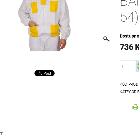
BA
54)
Dostupno
736 
KÓD PROD
KATEGORI
ZE