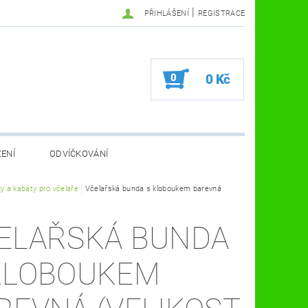
|
PŘIHLÁŠENÍ
REGISTRACE
0
0 Kč
ZENÍ
ODVÍČKOVÁNÍ
VA VČELÍ FARMA
y a kabáty pro včelaře
Včelařská bunda s kloboukem barevná
KOSMETIKA A ZDRAVÍ
VČELAŘSKÉ POMŮCKY
ELAŘSKÁ BUNDA
KLOBOUKEM