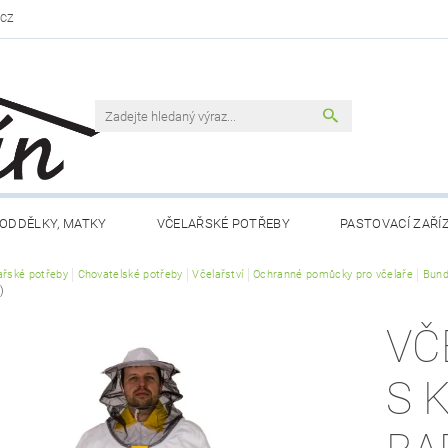
.CZ
ODDĚLKY, MATKY
VČELAŘSKÉ POTŘEBY
PASTOVACÍ ZAŘÍ
ařské potřeby
VČELAŘSKÁ LITERATURA
Chovatelské potřeby
Včelařství
VČELÍ PRODUKTY
Ochranné pomůcky pro včelaře
MEDY FÉRO
Bund
)
DLO A NÁPOJE
RÁMKY A PŘÍSLUŠENSTVÍ
CHOV MATEK
VČ
 NÁM
KONTAKTY
OBCHODNÍ PODMÍNKY
S 