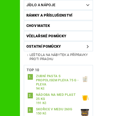
JÍDLO A NÁPOJE
RÁMKY A PŘÍSLUŠENSTVÍ
CHOV MATEK
VČELAŘSKÉ POMŮCKY
OSTATNÍ POMŮCKY
LEŠTIDLA NA NÁBYTEK A PŘÍPRAVKY
PROTI PRACHU
TOP 10
ZUBNÍ PASTA S
PROPOLISEM PLEVA 75 G -
PLEVA
94 Kč
NÁDOBA NA MED PLAST
25 KG
191 Kč
SKOŘICE V MEDU 260G
150 Kč