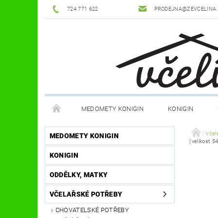
724 771 622
PRODEJNA@ZEVCELINA
MEDOMETY KONIGIN
KONIGIN
POTŘEBY K ÚLŮM
OCHRANNÉ POMŮCKY
Včel
MEDOMETY KONIGIN
(velikost 54
KONIGIN
DŮM A ZAHRADA
FILMY, KNIHY, HRY
JÍ
ODDĚLKY, MATKY
OSTATNÍ POMŮCKY
NOVINKY
NAPIŠTE
VČELAŘSKÉ POTŘEBY
CHOVATELSKÉ POTŘEBY