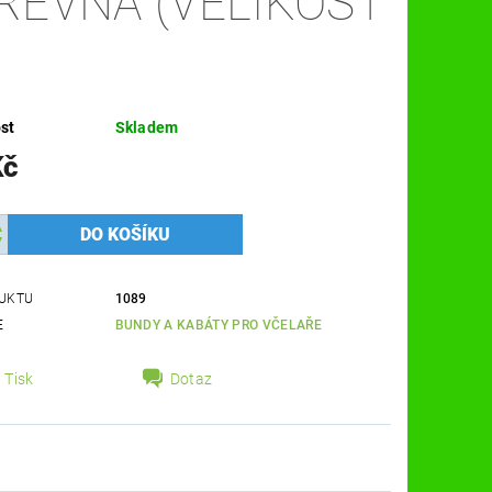
REVNÁ (VELIKOST
st
Skladem
Kč
UKTU
1089
E
BUNDY A KABÁTY PRO VČELAŘE
Tisk
Dotaz