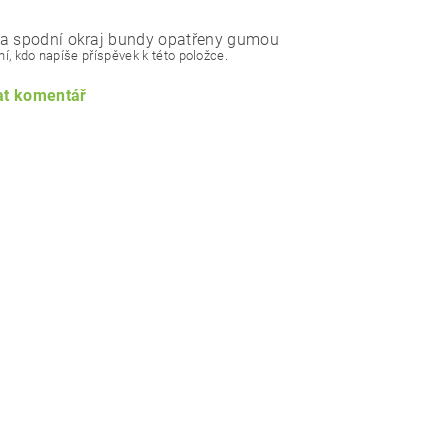
a spodní okraj bundy opatřeny gumou
í, kdo napíše příspěvek k této položce.
at komentář