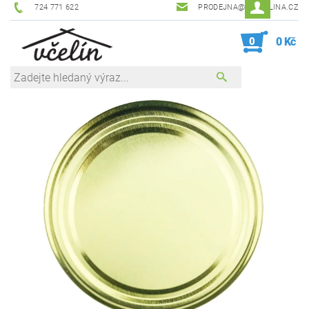
724 771 622
PRODEJNA@ZEVCELINA.CZ
0
0 Kč