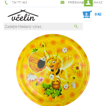
724 771 622
PRODEJNA@ZEVCELINA.CZ
0
0 Kč