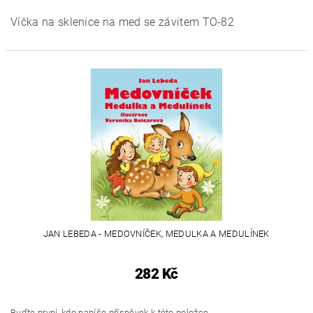
Víčka na sklenice na med se závitem TO-82
JAN LEBEDA - MEDOVNÍČEK, MEDULKA A MEDULÍNEK
282 Kč
Buďte první, kdo napíše příspěvek k této položce.