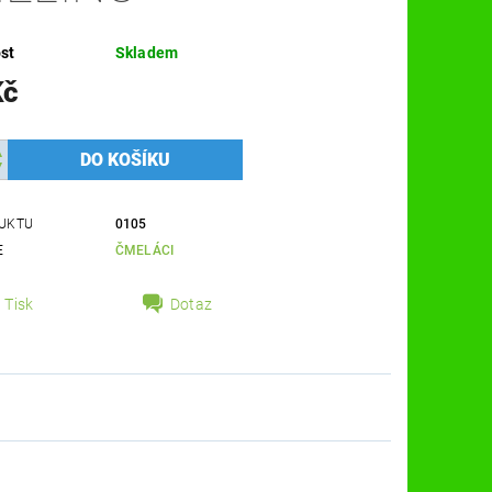
st
Skladem
Kč
UKTU
0105
E
ČMELÁCI
Tisk
Dotaz