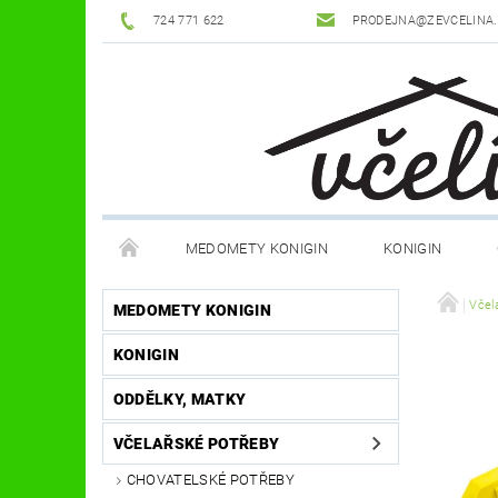
724 771 622
PRODEJNA@ZEVCELINA
MEDOMETY KONIGIN
KONIGIN
POTŘEBY K ÚLŮM
OCHRANNÉ POMŮCKY
Včel
MEDOMETY KONIGIN
KONIGIN
DŮM A ZAHRADA
FILMY, KNIHY, HRY
JÍ
ODDĚLKY, MATKY
OSTATNÍ POMŮCKY
NOVINKY
NAPIŠTE
VČELAŘSKÉ POTŘEBY
CHOVATELSKÉ POTŘEBY