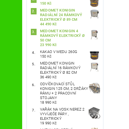
150 Kč
MEDOMET KONIGIN
RADIÁLNÍ 24 RÁMKOVÝ
ELEKTRICKÝ Ø 89 CM
44 490 Kč
MEDOMET KONIGIN 4
RÁMKOVÝ ELEKTRICKÝ Ø
50 CM
23 990 Kč
KAKAO V MEDU 260G
150 Kč
MEDOMET KONIGIN
RADIÁLNÍ 16 RÁMKOVÝ
ELEKTRICKÝ Ø 82 CM
36 490 Kč
ODVÍČKOVACÍ STŮL
KONIGIN 125 CM, 2 DRŽÁKY
RÁMU + 2 PRACOVNÍ
STOJANY
18 990 Kč
VAŘÁK NA VOSK NEREZ 2
VYVÍJEČE PÁRY ,
ELEKTRICKÝ
19 990 Kč