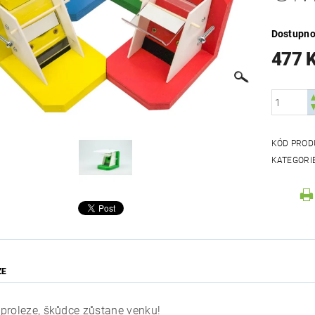
Dostupno
477 
KÓD PROD
KATEGORI
ZE
proleze, škůdce zůstane venku!