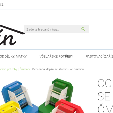
.CZ
ODDĚLKY, MATKY
VČELAŘSKÉ POTŘEBY
PASTOVACÍ ZAŘÍ
ařské potřeby
VČELAŘSKÁ LITERATURA
Čmeláci
Ochranná klapka se stříškou ke čmelínu
VČELÍ PRODUKTY
MEDY FÉRO
OC
DLO A NÁPOJE
RÁMKY A PŘÍSLUŠENSTVÍ
CHOV MATEK
SE
 NÁM
KONTAKTY
OBCHODNÍ PODMÍNKY
ČM