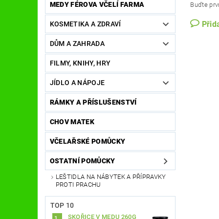
MEDY FÉROVA VČELÍ FARMA
Buďte prvn
Přid
KOSMETIKA A ZDRAVÍ
DŮM A ZAHRADA
FILMY, KNIHY, HRY
JÍDLO A NÁPOJE
RÁMKY A PŘÍSLUŠENSTVÍ
CHOV MATEK
VČELAŘSKÉ POMŮCKY
OSTATNÍ POMŮCKY
LEŠTIDLA NA NÁBYTEK A PŘÍPRAVKY
PROTI PRACHU
TOP 10
SKOŘICE V MEDU 260G