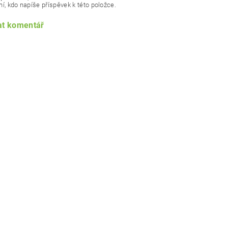
í, kdo napíše příspěvek k této položce.
at komentář