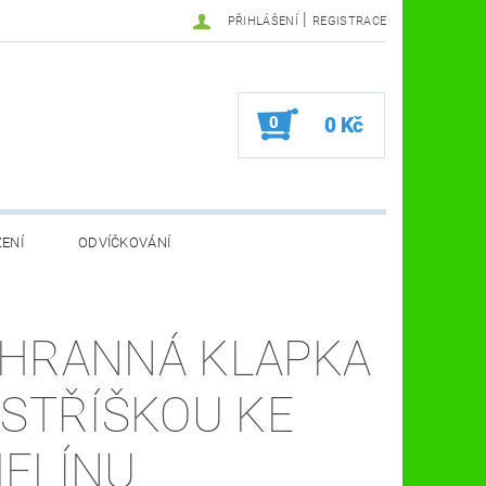
|
PŘIHLÁŠENÍ
REGISTRACE
0
0 Kč
ZENÍ
ODVÍČKOVÁNÍ
VA VČELÍ FARMA
KOSMETIKA A ZDRAVÍ
HRANNÁ KLAPKA
VČELAŘSKÉ POMŮCKY
 STŘÍŠKOU KE
ELÍNU